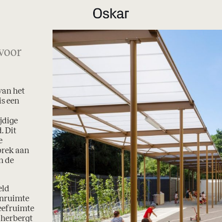
voor
van het
is een
jdige
. Dit
e
brek aan
n de
eld
enruimte
leefruimte
 herbergt