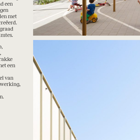
nd een
igen
elen met
creëerd.
 graad
imtes.
b,
,
trakke
met een
el van
fwerking,
n.