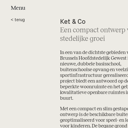
Menu
Projecten
a
<
terug
Ket & Co
Een compact ontwerp 
stedelijke groei
In een van de dichtste gebieden 
Brussels Hoofdstedelijk Gewest 
nieuwe, dubbele basisschool,
buitenschoolse opvang en veelzi
sportinfrastructuur gerealiseerd
project biedt een antwoord op d
beperkte woonruimte en het ge
kwalitatieve openbare ruimtes i
buurt.
Met een compact en slim gestap
ontwerp is de beschikbare buit
geoptimaliseerd voor speel- en 
voor kinderen. De begane grond