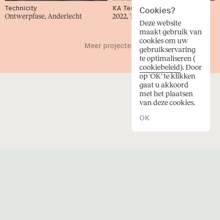
Technicity
KA Tervuren
Cookies?
Ontwerpfase, Anderlecht
2022, Tervuren
Deze website
maakt gebruik van
cookies om uw
Meer projecten
gebruikservaring
te optimaliseren (
cookiebeleid
). Door
op 'OK' te klikken
gaat u akkoord
Instagram
met het plaatsen
LinkedIn
van deze cookies.
Facebook
OK
© 2026 Oskar architecten.
Credits
Privacy
Cookies
e
a